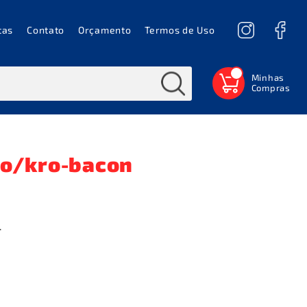
tas
Contato
Orçamento
Termos de Uso
0
o/kro-bacon
.