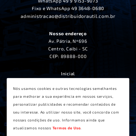
WhatsApp
49 9 9153-9073
Fixo e WhatsApp
49 3648-0680
nistracao@distribuidorautil.com.br
admi
Nosso endereço
Av. Pátria, Nº696
Centro, Caibi - SC
CEP: 89888-000
Inicial
A Distribuidora Útil
Produtos
Nós usamos cookies e outras tecnologias semelhantes
Lançamentos
para melhorar a sua experiência em nossos serviços,
Receitas
personalizar publicidades e recomendar conteúdos de
Contato
seu interesse. Ao utilizar nosso site, você concorda com
Termos de Uso
nossas condições de uso. Informamos ainda que
atualizamos nossos
Termos de Uso
.