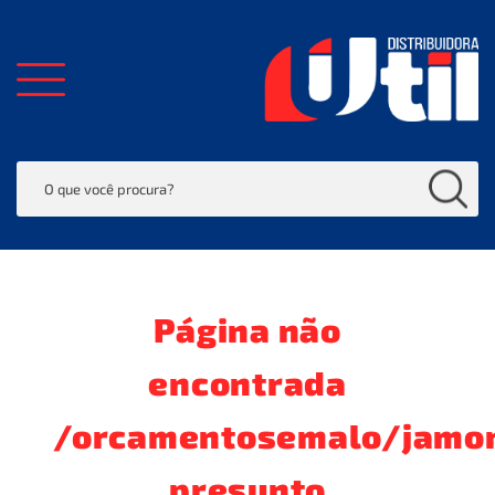
Página não
encontrada
/orcamentosemalo/jamo
presunto