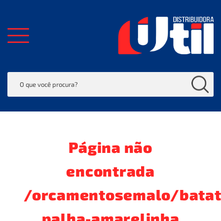
Página não
encontrada
/orcamentosemalo/batat
palha-amarelinha