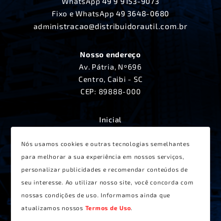
WhatsApp
49 9 9153-9073
Fixo e WhatsApp
49 3648-0680
nistracao@distribuidorautil.com.br
admi
Nosso endereço
Av. Pátria, Nº696
Centro, Caibi - SC
CEP: 89888-000
Inicial
A Distribuidora Útil
Produtos
Nós usamos cookies e outras tecnologias semelhantes
Lançamentos
para melhorar a sua experiência em nossos serviços,
Receitas
personalizar publicidades e recomendar conteúdos de
Contato
seu interesse. Ao utilizar nosso site, você concorda com
Termos de Uso
nossas condições de uso. Informamos ainda que
atualizamos nossos
Termos de Uso
.