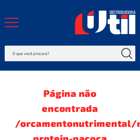
Página não
encontrada
/orcamentonutrimental/n
protein-pacoca