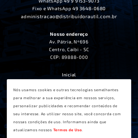
WhatsApp
49 9 9153-9073
Fixo e WhatsApp
49 3648-0680
nistracao@distribuidorautil.com.br
admi
Nosso endereço
Av. Pátria, Nº696
Centro, Caibi - SC
CEP: 89888-000
Inicial
A Distribuidora Útil
Produtos
Nós usamos cookies e outras tecnologias semelhantes
Lançamentos
para melhorar a sua experiência em nossos serviços,
Receitas
personalizar publicidades e recomendar conteúdos de
Contato
seu interesse. Ao utilizar nosso site, você concorda com
Termos de Uso
nossas condições de uso. Informamos ainda que
atualizamos nossos
Termos de Uso
.