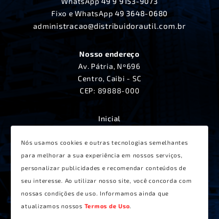
WhatsApp
49 9 9153-9073
Fixo e WhatsApp
49 3648-0680
nistracao@distribuidorautil.com.br
admi
Nosso endereço
Av. Pátria, Nº696
Centro, Caibi - SC
CEP: 89888-000
Inicial
A Distribuidora Útil
Produtos
Nós usamos cookies e outras tecnologias semelhantes
Lançamentos
para melhorar a sua experiência em nossos serviços,
Receitas
personalizar publicidades e recomendar conteúdos de
Contato
seu interesse. Ao utilizar nosso site, você concorda com
Termos de Uso
nossas condições de uso. Informamos ainda que
atualizamos nossos
Termos de Uso
.