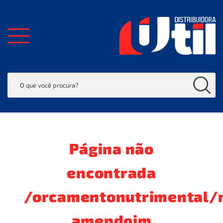
Página não
encontrada
/orcamentonutrimental/n
amendoim