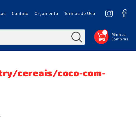
tas
Contato
Orçamento
Termos de Uso
0
try/cereais/coco-com-
.