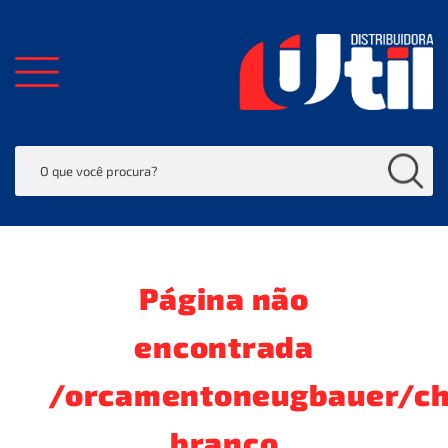
Página não
encontrada
/orcamentoneugbauer/cho
branco