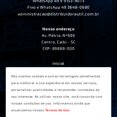
WhatsApp
49 9 9153-9073
Fixo e WhatsApp
49 3648-0680
nistracao@distribuidorautil.com.br
admi
Nosso endereço
Av. Pátria, Nº696
Centro, Caibi - SC
CEP: 89888-000
Inicial
A Distribuidora Útil
Produtos
Nós usamos cookies e outras tecnologias semelhantes
Lançamentos
para melhorar a sua experiência em nossos serviços,
Receitas
personalizar publicidades e recomendar conteúdos de
Contato
seu interesse. Ao utilizar nosso site, você concorda com
Termos de Uso
nossas condições de uso. Informamos ainda que
atualizamos nossos
Termos de Uso
.