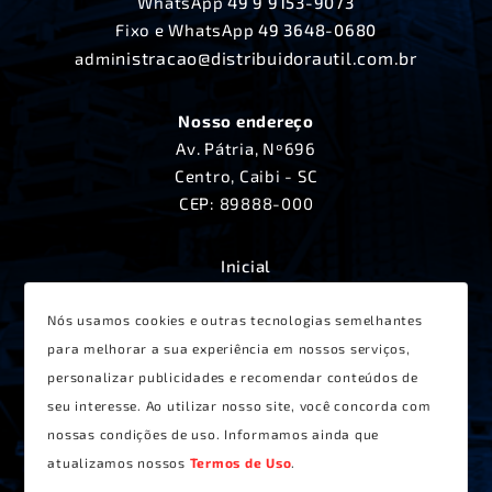
WhatsApp
49 9 9153-9073
Fixo e WhatsApp
49 3648-0680
nistracao@distribuidorautil.com.br
admi
Nosso endereço
Av. Pátria, Nº696
Centro, Caibi - SC
CEP: 89888-000
Inicial
A Distribuidora Útil
Produtos
Nós usamos cookies e outras tecnologias semelhantes
Lançamentos
para melhorar a sua experiência em nossos serviços,
Receitas
personalizar publicidades e recomendar conteúdos de
Contato
seu interesse. Ao utilizar nosso site, você concorda com
Termos de Uso
nossas condições de uso. Informamos ainda que
atualizamos nossos
Termos de Uso
.