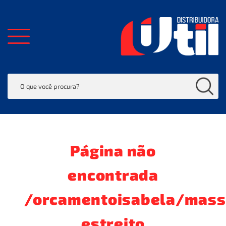
Página não
encontrada
/orcamentoisabela/mass
estreito