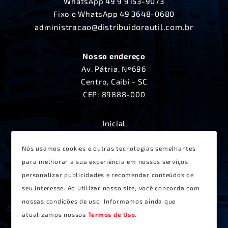
WhatsApp
49 9 9153-9073
Fixo e WhatsApp
49 3648-0680
nistracao@distribuidorautil.com.br
admi
Nosso endereço
Av. Pátria, Nº696
Centro, Caibi - SC
CEP: 89888-000
Inicial
A Distribuidora Útil
Produtos
Nós usamos cookies e outras tecnologias semelhantes
Lançamentos
para melhorar a sua experiência em nossos serviços,
Receitas
personalizar publicidades e recomendar conteúdos de
Contato
seu interesse. Ao utilizar nosso site, você concorda com
Termos de Uso
nossas condições de uso. Informamos ainda que
atualizamos nossos
Termos de Uso
.