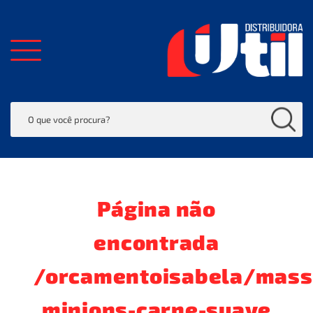
Página não
encontrada
/orcamentoisabela/mass
minions-carne-suave