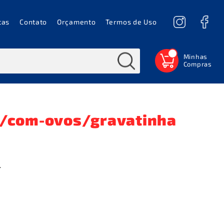
tas
Contato
Orçamento
Termos de Uso
0
/com-ovos/gravatinha
.