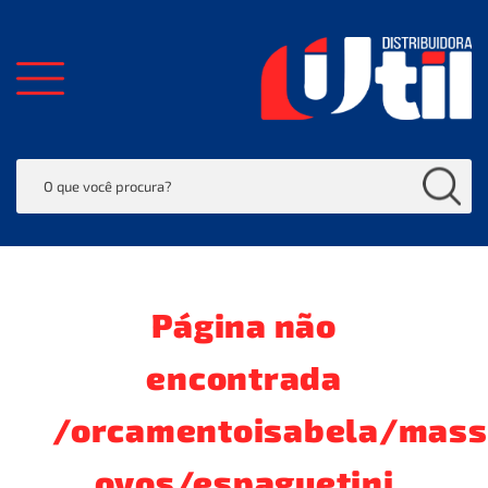
Página não
encontrada
/orcamentoisabela/mas
ovos/espaguetini