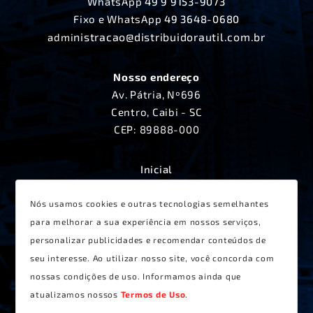
WhatsApp
49 9 9153-9073
Fixo e WhatsApp
49 3648-0680
nistracao@distribuidorautil.com.br
admi
Nosso endereço
Av. Pátria, Nº696
Centro, Caibi - SC
CEP: 89888-000
Inicial
A Distribuidora Útil
Produtos
Nós usamos cookies e outras tecnologias semelhantes
Lançamentos
para melhorar a sua experiência em nossos serviços,
Receitas
personalizar publicidades e recomendar conteúdos de
Contato
seu interesse. Ao utilizar nosso site, você concorda com
Termos de Uso
nossas condições de uso. Informamos ainda que
atualizamos nossos
Termos de Uso
.