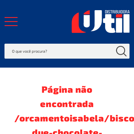
Página não
encontrada
/orcamentoisabela/bisco
due-chocolate-