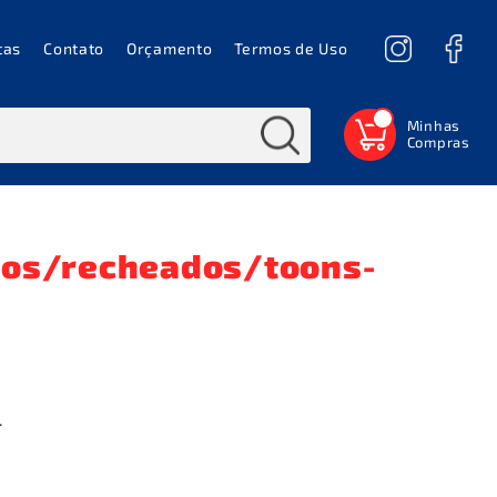
tas
Contato
Orçamento
Termos de Uso
0
tos/recheados/toons-
.