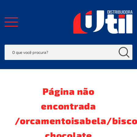
Página não
encontrada
/orcamentoisabela/bisco
chocolate