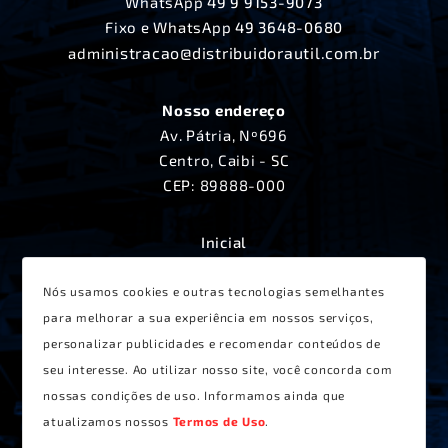
WhatsApp
49 9 9153-9073
Fixo e WhatsApp
49 3648-0680
nistracao@distribuidorautil.com.br
admi
Nosso endereço
Av. Pátria, Nº696
Centro, Caibi - SC
CEP: 89888-000
Inicial
A Distribuidora Útil
Produtos
Nós usamos cookies e outras tecnologias semelhantes
Lançamentos
para melhorar a sua experiência em nossos serviços,
Receitas
personalizar publicidades e recomendar conteúdos de
Contato
seu interesse. Ao utilizar nosso site, você concorda com
Termos de Uso
nossas condições de uso. Informamos ainda que
atualizamos nossos
Termos de Uso
.