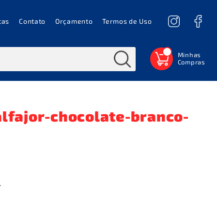
tas
Contato
Orçamento
Termos de Uso
0
fajor-chocolate-branco-
.