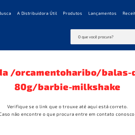
Busca
A Distribuidora Útil
Produtos
Lançamentos
Recei
da
/orcamentoharibo/balas-d
80g/barbie-milkshake
Verifique se o link que o trouxe até aqui está correto.
Caso não encontre o que procura entre em contato conosco