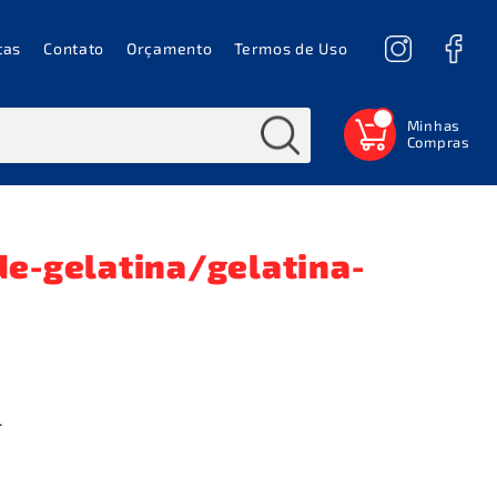
tas
Contato
Orçamento
Termos de Uso
0
e-gelatina/gelatina-
.